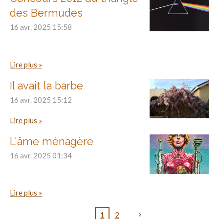
des Bermudes
16 avr. 2025
15:58
Lire plus »
Il avait la barbe
16 avr. 2025
15:12
Lire plus »
L'âme ménagère
16 avr. 2025
01:34
Lire plus »
1
2